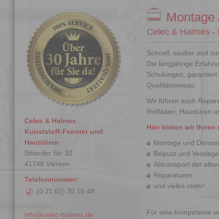
Montage 
Celec & Halmes - I
Schnell, sauber und zu
Die langjährige Erfahr
Schulungen, garantiert
Qualitätsniveau
.
Wir führen auch
Repar
Rollläden
,
Haustüren
us
Celec & Halmes
Hier bieten wir Ihne
Kunststoff-Fenster und
Haustüren
Montage und Demon
Sittarder Str. 32
Beiputz und Versieg
41748 Viersen
Abtransport der alte
Reparaturen
Telefonnummer:
und vieles mehr!
(0 21 62) 35 10 48
Für eine kompetente u
info@celec-halmes.de